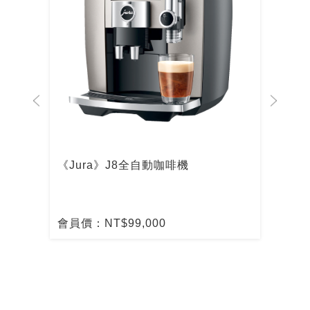
啡機
《Jura》J8全自動咖啡機
De
啡
會員價：NT$99,000
會員