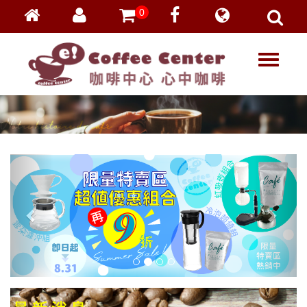
0
會員登入
繁體中文
T
忘記密碼
o
加入會員
g
g
VIP登入
l
VIP申請
e
n
a
v
i
g
a
t
i
o
n