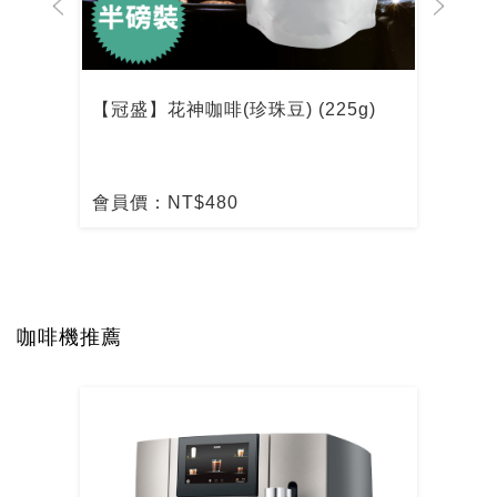
【冠盛】花神咖啡(珍珠豆) (225g)
【冠
會員價：NT$480
會員
咖啡機推薦