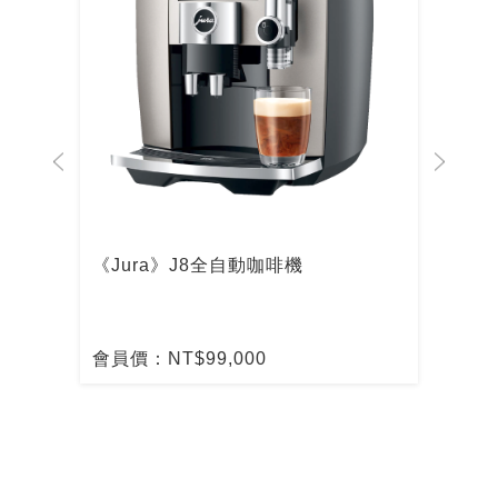
啡機
《Jura》J8全自動咖啡機
De
啡
會員價：NT$99,000
會員