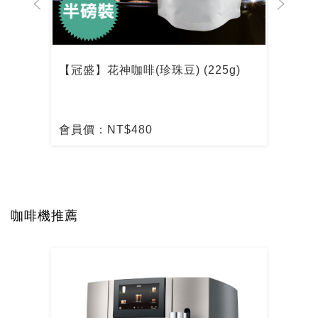
【冠盛】花神咖啡(珍珠豆) (225g)
【冠
會員價：NT$480
會員
咖啡機推薦