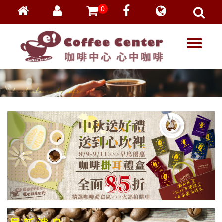
0
會員登入
繁體中文
T
忘記密碼
o
加入會員
g
g
VIP登入
l
VIP申請
e
n
a
v
i
g
a
t
i
o
n