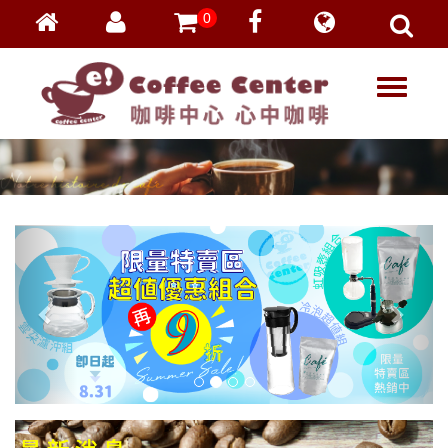
0
會員登入
繁體中文
T
忘記密碼
o
加入會員
g
g
VIP登入
l
VIP申請
e
n
a
v
i
g
a
t
i
o
n