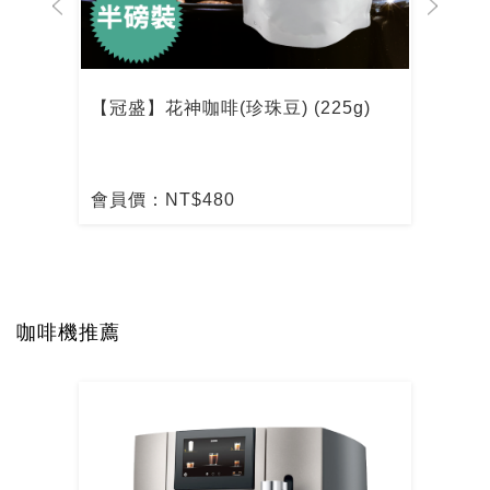
【冠盛】花神咖啡(珍珠豆) (225g)
【冠
會員價：NT$480
會員
咖啡機推薦