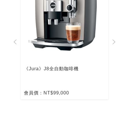
啡機
《Jura》J8全自動咖啡機
De
啡
會員價：NT$99,000
會員