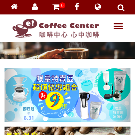
0
會員登入
繁體中文
T
忘記密碼
o
加入會員
g
g
VIP登入
l
VIP申請
e
n
a
v
i
g
a
t
i
o
n