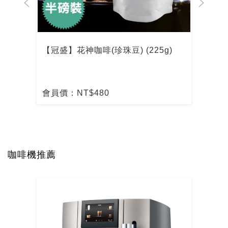
【冠盛】花神咖啡(珍珠豆) (225g)
【冠
會員價：NT$480
會員
咖啡機推薦