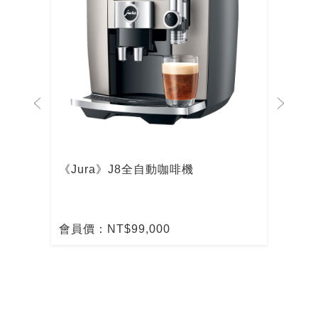
啡機
《Jura》J8全自動咖啡機
De
啡
會員價：NT$99,000
會員